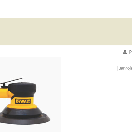
P
juanroj