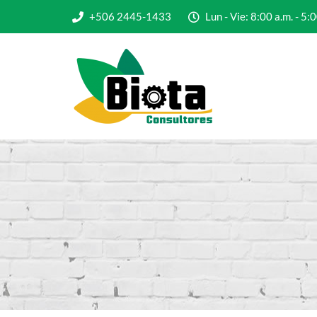
+506 2445-1433
Lun - Vie: 8:00 a.m. - 