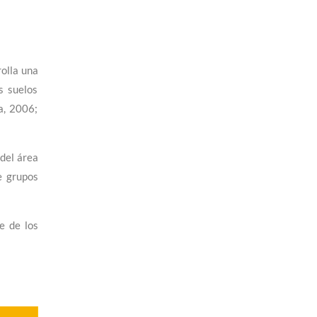
rolla una
s suelos
a, 2006;
 del área
e grupos
e de los