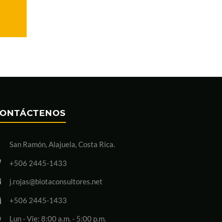
ONTÁCTENOS
San Ramón, Alajuela, Costa Rica.
+506 2445-1433
j.rojas@biotaconsultores.net
+506 2445-1433
Lun - Vie: 8:00 a.m. - 5:00 p.m.