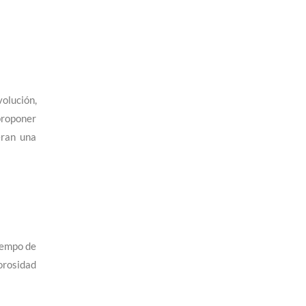
volución,
proponer
eran una
tiempo de
orosidad