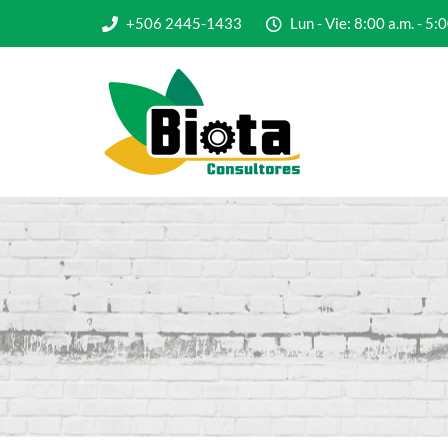
+506 2445-1433
Lun - Vie: 8:00 a.m. - 