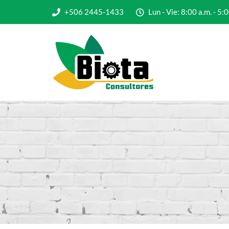
+506 2445-1433
Lun - Vie: 8:00 a.m. - 