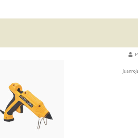
P
juanroj