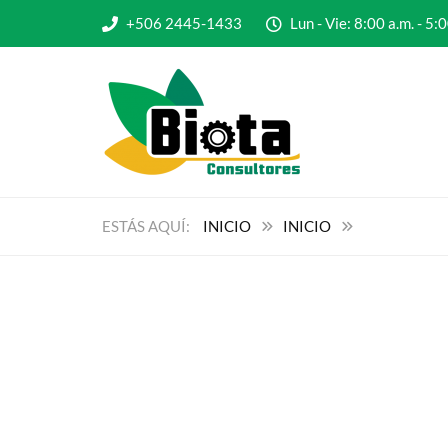
+506 2445-1433
Lun - Vie: 8:00 a.m. - 
INICIO
INICIO