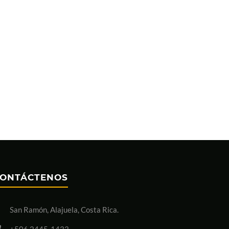
ONTÁCTENOS
San Ramón, Alajuela, Costa Rica.
+506 2445-1433