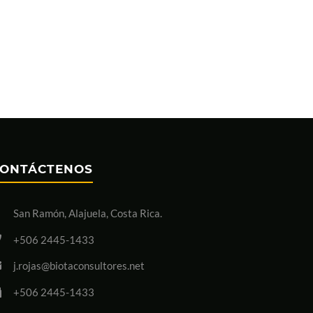
ONTÁCTENOS
San Ramón, Alajuela, Costa Rica.
+506 2445-1433
j.rojas@biotaconsultores.net
+506 2445-1433