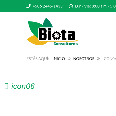
+506 2445-1433
Lun - Vie: 8:00 a.m. - 
INICIO
NOSOTROS
ICON0
icon06