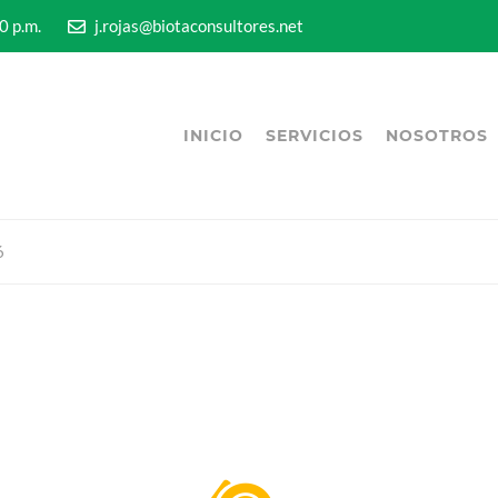
5:00 p.m.
j.rojas@biotaconsultores.net
INICIO
SERVICIOS
NOSOTROS
6