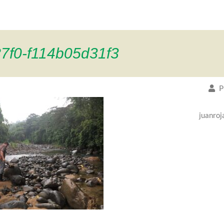
7f0-f114b05d31f3
P
juanroj