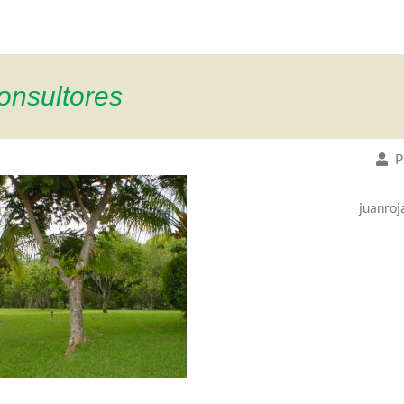
onsultores
P
juanroj