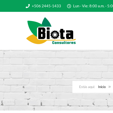
+506 2445-1433
Lun - Vie: 8:00 a.m. - 
Inicio