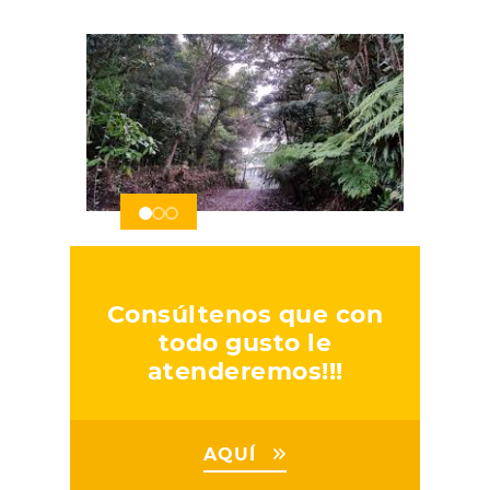
Consúltenos que con
todo gusto le
atenderemos!!!
AQUÍ