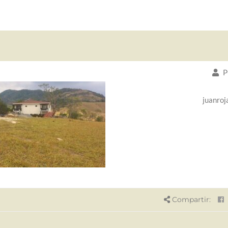
P
juanroj
Compartir: