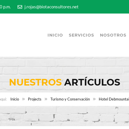
5:00 p.m.
j.rojas@biotaconsultores.net
INICIO
SERVICIOS
NOSOTROS
NUESTROS
ARTÍCULOS
Inicio
Projects
Turismo y Conservación
Hotel Debmounta