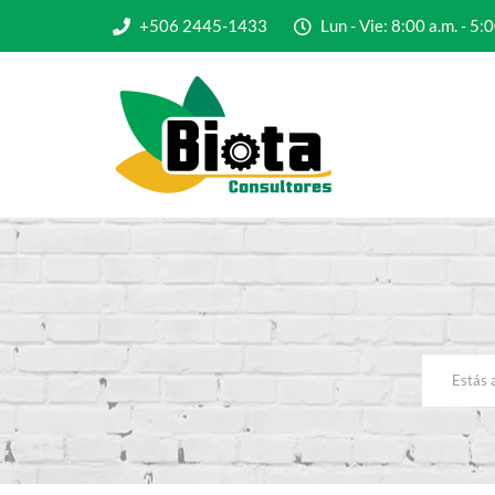
+506 2445-1433
Lun - Vie: 8:00 a.m. - 