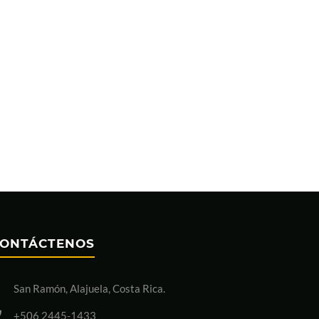
ONTÁCTENOS
San Ramón, Alajuela, Costa Rica.
+506 2445-1433