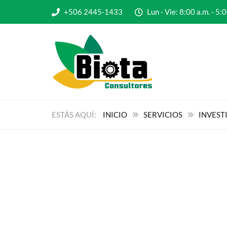
+506 2445-1433
Lun - Vie: 8:00 a.m. - 
INICIO
SERVICIOS
INVEST