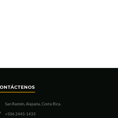
ONTÁCTENOS
San Ramón, Alajuela, Costa Rica.
+506 2445-1433