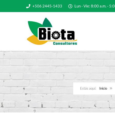
+506 2445-1433
Lun - Vie: 8:00 a.m. - 
Inicio