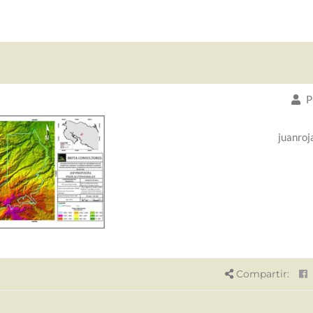
P
juanroj
Compartir: