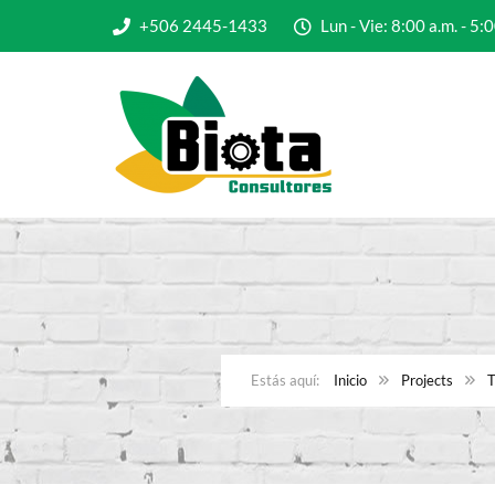
+506 2445-1433
Lun - Vie: 8:00 a.m. - 
Inicio
Projects
T