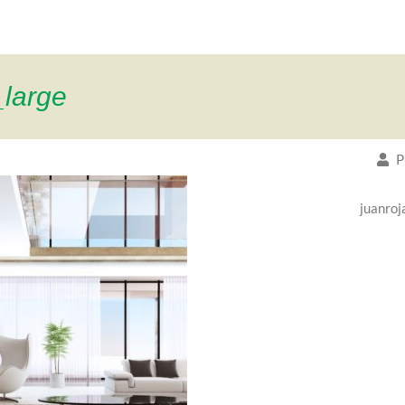
large
P
juanroj