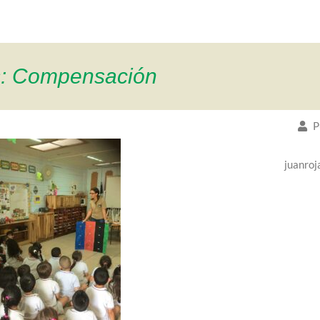
s: Compensación
P
juanroj