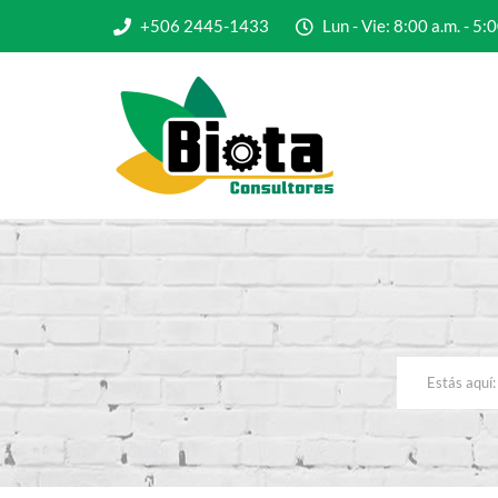
+506 2445-1433
Lun - Vie: 8:00 a.m. - 