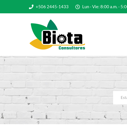
+506 2445-1433
Lun - Vie: 8:00 a.m. - 