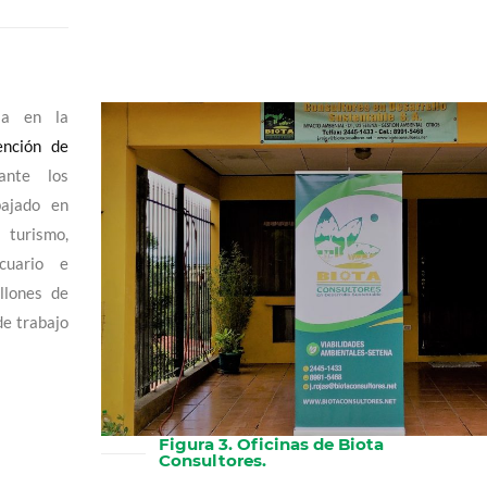
ia en la
ención de
nte los
bajado en
turismo,
ecuario e
illones de
de trabajo
Figura 3. Oficinas de Biota
Consultores.