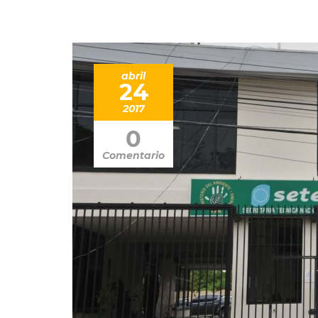
abril
24
2017
0
Comentario