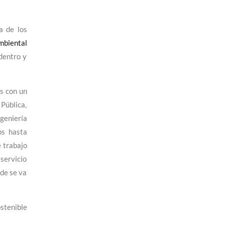
a de los
mbiental
dentro y
os con un
Pública,
ngeniería
os hasta
 trabajo
 servicio
nde se va
stenible