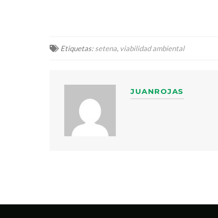
Etiquetas:
setena
,
viabilidad ambiental
JUANROJAS