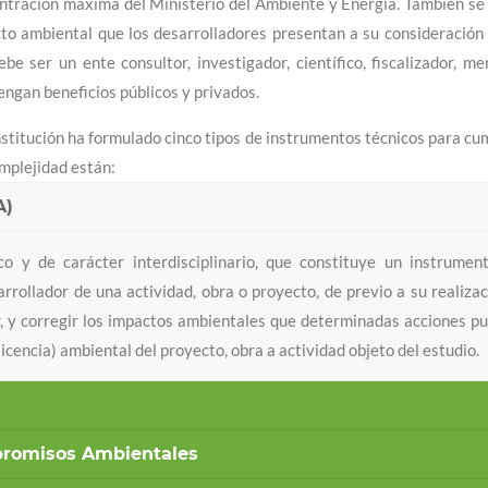
entración máxima del Ministerio del Ambiente y Energía. También se
acto ambiental que los desarrolladores presentan a su consideración
e ser un ente consultor, investigador, científico, fiscalizador, me
ngan beneficios públicos y privados.
nstitución ha formulado cinco tipos de instrumentos técnicos para cu
omplejidad están:
A)
 y de carácter interdisciplinario, que constituye un instrumen
rrollador de una actividad, obra o proyecto, de previo a su realizac
rar, y corregir los impactos ambientales que determinadas acciones p
(licencia) ambiental del proyecto, obra a actividad objeto del estudio.
promisos Ambientales