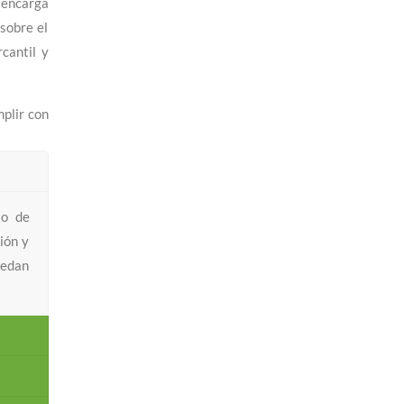
 encarga
 sobre el
rcantil y
mplir con
to de
ión y
uedan