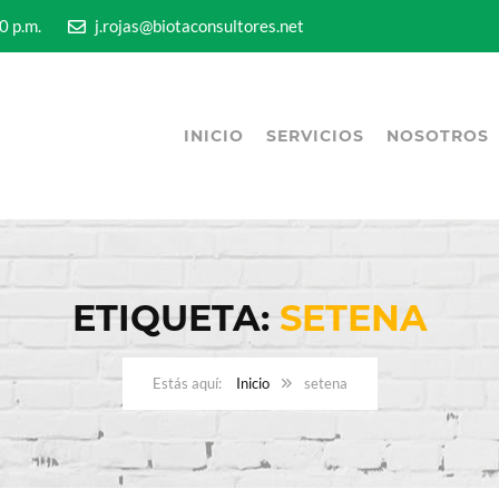
5:00 p.m.
j.rojas@biotaconsultores.net
INICIO
SERVICIOS
NOSOTROS
ETIQUETA:
SETENA
Inicio
setena