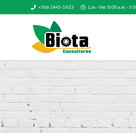
+506 2445-1433
Lun - Vie: 8:00 a.m. - 